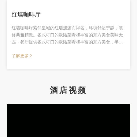
红墙咖啡厅
红墙咖啡厅紧邻皇城的红墙遗迹而得名，环境舒适宁静，装
修典雅精致。各式可口的欧陆菜肴和丰富的东方美食美味无
匹，餐厅提供各式可口的欧陆菜肴和丰富的东方美食，半自
助的用餐形式，兼顾菜品时鲜品质以及服务的周到。窗夕金
了解更多
瓦红墙、碧水潺潺，繁华的长安街车流不息，令您感受到古
都神韵和现代北京的气象万千。
酒店视频