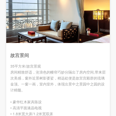
故宫景间
35平方米/故宫景观
积
房间精致舒适，沧浪色的幔帘巧妙分隔出了房内空间,带来层
次美感，窗外近景树影婆娑，稍远处便是故宫宫殿群的琉璃
金顶。一窗一画，室内室外，体现出景中之景园中之园的设
计精髓。
• 豪华红木家具陈设
• 高清平面液晶电视
• 1.8米宽大床/1.2米宽双床