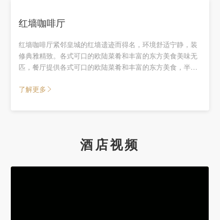
红墙咖啡厅
红墙咖啡厅紧邻皇城的红墙遗迹而得名，环境舒适宁静，装
修典雅精致。各式可口的欧陆菜肴和丰富的东方美食美味无
匹，餐厅提供各式可口的欧陆菜肴和丰富的东方美食，半自
助的用餐形式，兼顾菜品时鲜品质以及服务的周到。窗夕金
了解更多
瓦红墙、碧水潺潺，繁华的长安街车流不息，令您感受到古
都神韵和现代北京的气象万千。
酒店视频