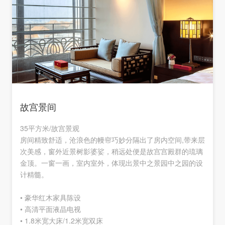
故宫景间
35平方米/故宫景观
积
房间精致舒适，沧浪色的幔帘巧妙分隔出了房内空间,带来层
次美感，窗外近景树影婆娑，稍远处便是故宫宫殿群的琉璃
金顶。一窗一画，室内室外，体现出景中之景园中之园的设
计精髓。
• 豪华红木家具陈设
• 高清平面液晶电视
• 1.8米宽大床/1.2米宽双床